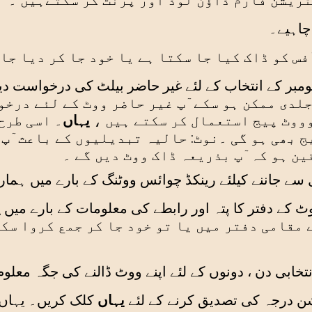
ریشن فارم ڈاؤن لوڈ اور پرنٹ کر سکتےہیں ۔
 چاہیے۔
فس کو ڈاک کیا جا سکتا ہے یا خود جا کر دیا جا 
لدی ممکن ہو سکے ٓپ غیر حاضر ووٹ کے لئے درخو
ووٹ پیج استعمال کر سکتے ہیں ،
یہاں
۔ اسی طرح
ج بھی ہو گی ۔نوٹ: حالیہ تبدیلیوں کے باعث ٓپ 
ین ہو کہ ٓپ بذریعہ ڈاک ووٹ دیں گے ۔
سے جاننے کیلئے رینکڈ چوائس ووٹنگ کے بارے میں ہمار
وٹ کے دفتر کا پتہ اور رابطے کی معلومات کے بارے میں
ی
مقامی دفتر میں یا تو خود جا کر جمع کروا سک
نتخابی دن ، دونوں کے لئے اپنے ووٹ ڈالنے کی جگہ معلوم
ن درجہ کی تصدیق کرنے کے لئے
یہاں
کلک کریں۔ یہاں