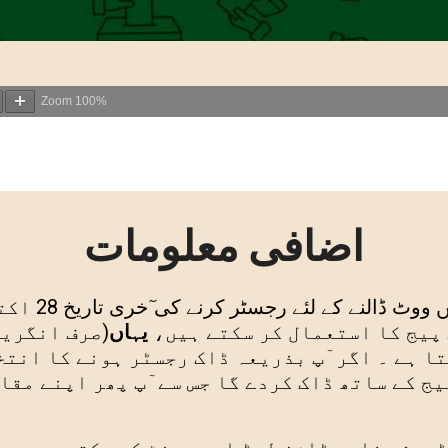
Zoom
100%
اضافی معلومات
کے انتخاب م
 پیج کا استعمال کر سکتے ہیں،
یہاں
(صرف انگریزی
ا ہے ۔ اگر ٓپ بذریعہ ڈاک رجسڻر ہونے کا انتخ
یج کے ساتھ ڈاک کردے گا جس سے ٓپ پھر اپنے مقا