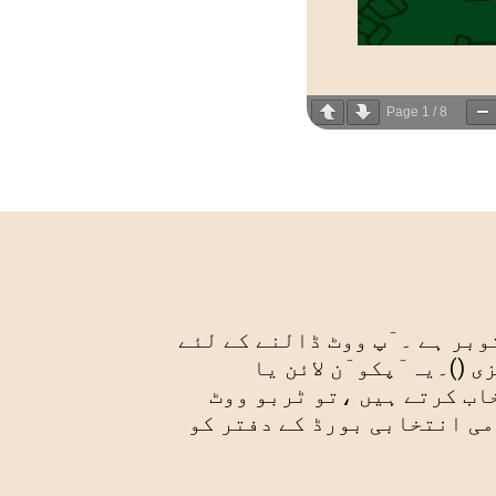
Page
1
/
8
یں ووٹ ڈالنے کے لئے رجسڻر کرنے کی ٓخری تاریخ 28 اکتوبر ہے ۔ ٓپ ووٹ ڈالنے کے لئے
 ()۔یہ ٓپکو ٓن لائن یا
اب کرتے ہیں ،تو ڻربو ووٹ
می انتخابی بورڈ کے دفتر کو