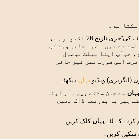
سکتا ہے ۔
7 نومبر کے انتخاب کے لئے غیر حاضر بیلٹ کی درخواست دینے کی ٓخری تاریخ 28 اکتوبر ہے،
است دے دیں ۔ غیر حاضر ووٹ کی
 ، جب ٓپ اپنا بیلٹ موصول
صرف اسی صورت میں غیر حاضر
ی (انگریزی) ویڈیو
یہاں
دیکھئے۔
ہاں
سے جان سکتے ہیں ۔ ٓپ اپنا
تے ہیں یا بذریعہ ڈاک بھیج
 کرنے کے لئے
یہاں
کلک کریں۔
 سکین کریں۔