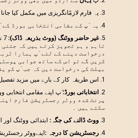
ٓپ
یہاں
سے اردو میں بھی ووڻر رجسڻ
یہ فارم لازمًانگریزی میں مکمل کیا جانا
یہ ٓپ کے مقامی انتخابی بورڈ کے ٓ
غیر حاضر ووڻنگ (ووٹ بذریعہ ڈاک):
تاہم ، ہم تجویز کرتے ہیں کہ جتنی ج
درخواست دینے کے لئے ٓپ ہمارا ڻربو
کریں گے تو اس کے ساتھ جوابی پوسڻی
بیلٹ کی درخواست دیں کہ جب ٓپ کو یق
اس طریقہ کار کے بارے میں مزید تفصیل 
انتخاباتی بورڈ:
ٓپ اپنے مقامی انتخابی و
پرنٹ شده ووڻر رجسڻریشن فارم اپنے 
سکتے ہیں ۔
ووٹ ڈالنے کی جگہ:
ابتدائی ووڻنگ اور ا
رجسڻریشن کا درجہ :
اپنےووڻر رجسڻریش