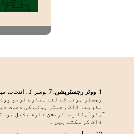
ووڻر رجسڻریشن:
7 نومبر
رجسڻر ہونے کے لئے ہمارے ڻربو ووٹ
بذریعہ ڈاک رجسڻر ہونے کی دعوت دیت
ٓپکو ٓپکا رجسڻریشن فارم مکمل پوسڻ
ڈاک کر سکتے ہیں ۔